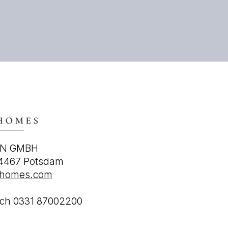
EN GMBH
14467 Potsdam
-homes.com
tsch 0331 87002200