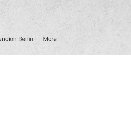
andion Berlin
More