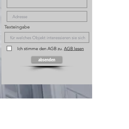
Texteingabe
Ich stimme den AGB zu.
AGB lesen
absenden