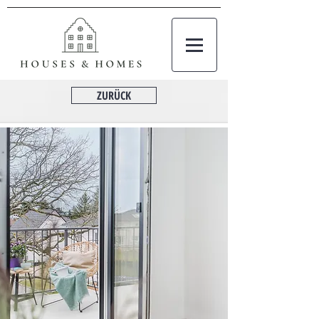
ZURÜCK
Ber
nau
Elegante, seniorengerechte Wohnungen
im Neubau Refugium Heiderose